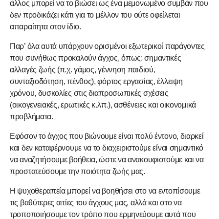
άλλος μπορεί να το βιώσει ως ένα μεμονωμένο συμβάν που
δεν προδικάζει κάτι για το μέλλον του ούτε οφείλεται
απαραίτητα στον ίδιο.
Παρ’ όλα αυτά υπάρχουν ορισμένοι εξωτερικοί παράγοντες
που συνήθως προκαλούν άγχος, όπως: σημαντικές
αλλαγές ζωής (π.χ. γάμος, γέννηση παιδιού,
συνταξιοδότηση, πένθος), φόρτος εργασίας, έλλειψη
χρόνου, δυσκολίες στις διαπροσωπικές σχέσεις
(οικογενειακές, ερωτικές κ.λπ.), ασθένειες και οικονομικά
προβλήματα.
Εφόσον το άγχος που βιώνουμε είναι πολύ έντονο, διαρκεί
και δεν καταφέρνουμε να το διαχειριστούμε είναι σημαντικό
να αναζητήσουμε βοήθεια, ώστε να ανακουφιστούμε και να
προστατεύσουμε την ποιότητα ζωής μας.
Η ψυχοθεραπεία μπορεί να βοηθήσει στο να εντοπίσουμε
τις βαθύτερες αιτίες του άγχους μας, αλλά και στο να
τροποποιήσουμε τον τρόπο που ερμηνεύουμε αυτά που