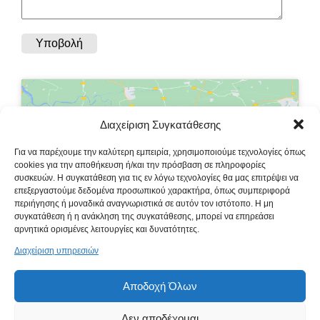
Διαχείριση Συγκατάθεσης
Κάντε κλικ στο κουμπί 'Συμφωνώ' για να
Για να παρέχουμε την καλύτερη εμπειρία, χρησιμοποιούμε τεχνολογίες όπως
ενεργοποιήσετε το Google maps.
cookies για την αποθήκευση ή/και την πρόσβαση σε πληροφορίες
συσκευών. Η συγκατάθεση για τις εν λόγω τεχνολογίες θα μας επιτρέψει να
Πολιτική Cookies
επεξεργαστούμε δεδομένα προσωπικού χαρακτήρα, όπως συμπεριφορά
περιήγησης ή μοναδικά αναγνωριστικά σε αυτόν τον ιστότοπο. Η μη
Συμφωνώ
συγκατάθεση ή η ανάκληση της συγκατάθεσης, μπορεί να επηρεάσει
αρνητικά ορισμένες λειτουργίες και δυνατότητες.
Διαχείριση υπηρεσιών
Αποδοχή Όλων
@ Copyright 2022 Κέλλυ Σπυριδάκη | Κατασκευή Ιστοσελίδων
Δεν αποδέχομαι